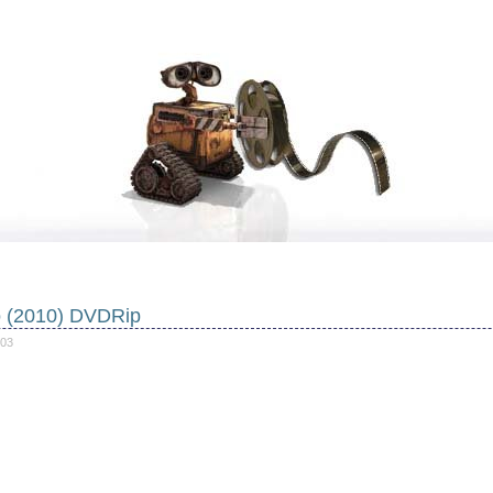
 (2010) DVDRip
103