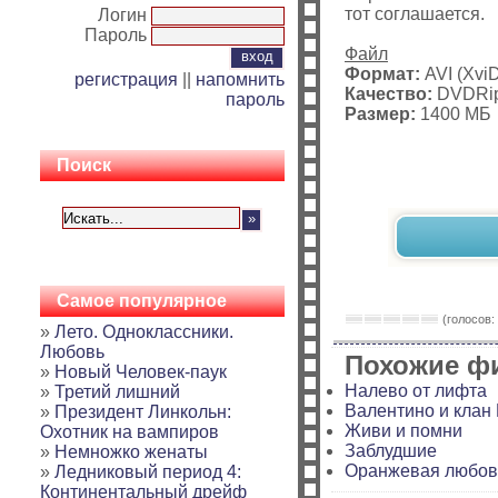
тот соглашается.
Логин
Пароль
Файл
Формат:
AVI (Xvi
регистрация
||
напомнить
Качество:
DVDRi
пароль
Размер:
1400 МБ
Поиск
Самое популярное
(голосов: 
»
Лето. Одноклассники.
Любовь
Похожие ф
»
Новый Человек-паук
Налево от лифта
»
Третий лишний
Валентино и клан
»
Президент Линкольн:
Живи и помни
Охотник на вампиров
Заблудшие
»
Немножко женаты
Оранжевая любов
»
Ледниковый период 4:
Континентальный дрейф