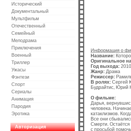
Исторический
Документальный
Мультфильм
Отечественный
Cемейный
Мелодрама
Приключения
Информация о ф
Военный
Название:
Которо
Оригинальное на
Триллер
Год выхода:
201
Ужасы
Жанр:
Драма
Режиссер:
Рамиль
Фэнтези
В ролях:
Сергей Ю
Спорт
Будрайтис, Юрий 
Сериалы
О фильме:
Анимация
Дарья, вернувшись
Пародия
человека. Начина
Эротика
катаклизмов. Когд
Все они сбывалис
Смерти. Остаётся
Авторизация
с просьбой помочь