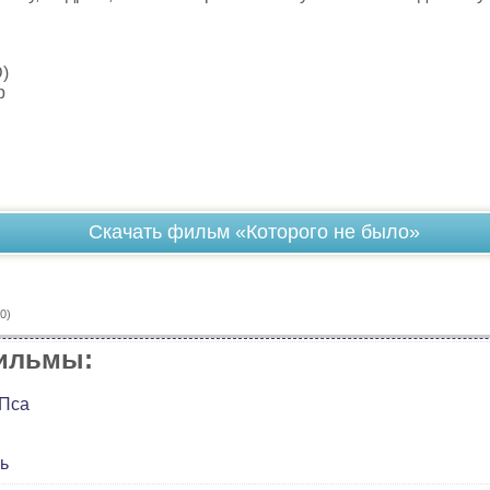
D)
p
Скачать фильм «Которого не было»
0)
ильмы:
 Пса
ь