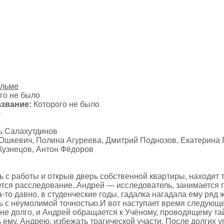
ильме
го не было
звание:
Которого не было
0
 Салахутдинов
шкевич, Полина Агуреева, Дмитрий Поднозов, Екатерина 
Кузнецов, Антон Фёдоров
 с работы и открыв дверь собственной квартиры, находит 
ется расследование..Андрей — исследователь, занимается
а-то давно, в студенческие годы, гадалка нагадала ему ряд
ь с неумолимой точностью.И вот наступает время следующе
 не долго, и Андрей обращается к Учёному, проводящему т
 ему, Андрею, избежать трагической участи. После долгих 