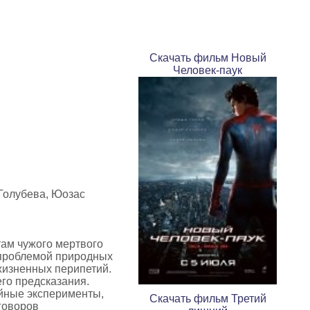
Скачать фильм Новый
Человек-паук
Голубева, Юозас
там чужого мертвого
 проблемой природных
 жизненных перипетий.
го предсказания.
айные эксперименты,
Скачать фильм Третий
уговоров