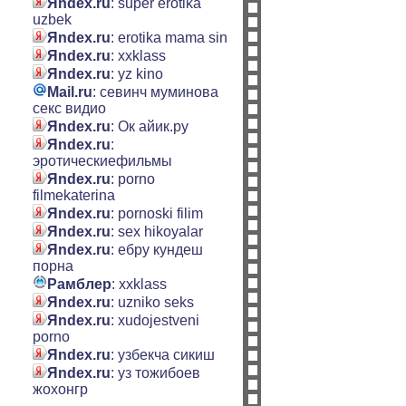
Яndex.ru
: super erotika
uzbek
Яndex.ru
: erotika mama sin
Яndex.ru
: xxklass
Яndex.ru
: yz kino
Mail.ru
: севинч муминова
секс видио
Яndex.ru
: Ок айик.ру
Яndex.ru
:
эротическиефильмы
Яndex.ru
: porno
filmekaterina
Яndex.ru
: pornoski filim
Яndex.ru
: sex hikoyalar
Яndex.ru
: ебру кундеш
порна
Рамблер
: xxklass
Яndex.ru
: uzniko seks
Яndex.ru
: xudojestveni
porno
Яndex.ru
: узбекча сикиш
Яndex.ru
: уз тожибоев
жохонгр