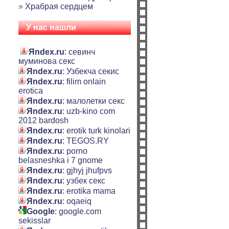
»
Храбрая сердцем
У нас нашли
Яndex.ru
: севинч
муминова секс
Яndex.ru
: Узбекча секис
Яndex.ru
: filim onlain
erotica
Яndex.ru
: малолетки секс
Яndex.ru
: uzb-kino com
2012 bardosh
Яndex.ru
: erotik turk kinolari
Яndex.ru
: TEGOS.RY
Яndex.ru
: porno
belasneshka i 7 gnome
Яndex.ru
: gjhyj jhufpvs
Яndex.ru
: узбек секс
Яndex.ru
: erotika mama
Яndex.ru
: oqaeiq
Google
: google.com
sekisslar