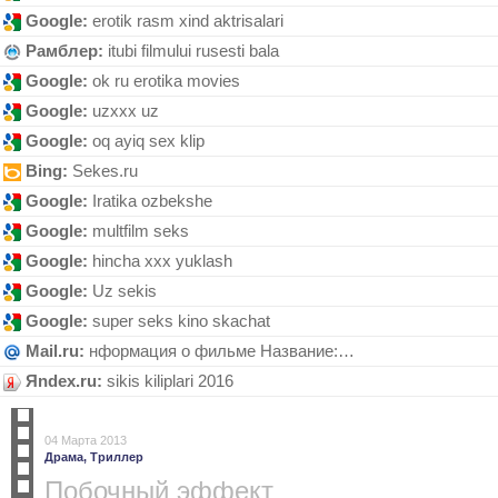
Google:
erotik rasm xind aktrisalari
Рамблер:
itubi filmului rusesti bala
Google:
ok ru erotika movies
Google:
uzxxx uz
Google:
oq аyiq sеx klip
Bing:
Sеkеs.ru
Google:
Iratika ozbekshe
Google:
multfilm seks
Google:
hincha xxx yuklash
Google:
Uz sekis
Google:
super seks kino skachat
Mail.ru:
нформация о фильме Название:…
Яndex.ru:
sikis kiliplari 2016
04 Марта 2013
Драма,
Триллер
Побочный эффект