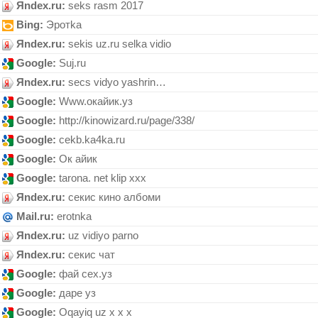
Яndex.ru:
seks rasm 2017
Bing:
Эротkа
Яndex.ru:
sekis uz.ru selka vidio
Google:
Suj.ru
Яndex.ru:
secs vidyo yashrin…
Google:
Www.oкайик.уз
Google:
http://kinowizard.ru/page/338/
Google:
cekb.ka4ka.ru
Google:
Ок айик
Google:
tarona. net klip xxx
Яndex.ru:
секис кино албоми
Mail.ru:
erotnka
Яndex.ru:
uz vidiyo parno
Яndex.ru:
секис чат
Google:
фай сех.уз
Google:
даре уз
Google:
Оqауiq uz х х х