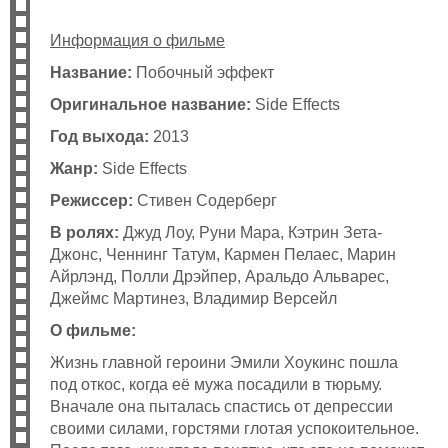
Информация о фильме
Название:
Побочный эффект
Оригинальное название:
Side Effects
Год выхода:
2013
Жанр:
Side Effects
Режиссер:
Стивен Содерберг
В ролях:
Джуд Лоу, Руни Мара, Кэтрин Зета-
Джонс, Ченнинг Татум, Кармен Пелаес, Марин
Айрлэнд, Полли Дрэйпер, Аральдо Альварес,
Джеймс Мартинез, Владимир Версейл
О фильме:
Жизнь главной героини Эмили Хоукинс пошла
под откос, когда её мужа посадили в тюрьму.
Вначале она пыталась спастись от депрессии
своими силами, горстями глотая успокоительное.