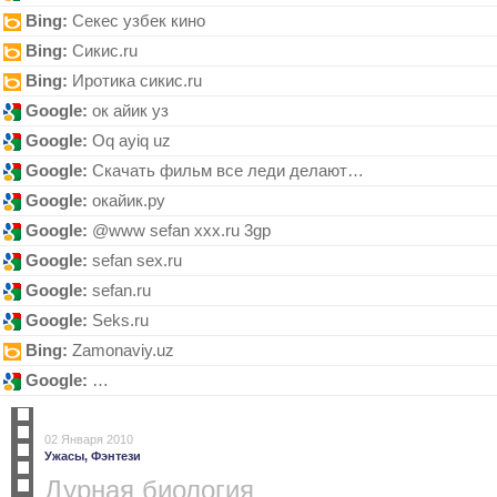
Bing:
Cекеc узбек кино
Bing:
Сикис.ru
Bing:
Иротика сикис.ru
Google:
ок айик уз
Google:
Оq ауiq uz
Google:
Скачать фильм все леди делают…
Google:
окайик.ру
Google:
@www sefan xxx.ru 3gp
Google:
sеfаn seх.ru
Google:
sеfаn.ru
Google:
Sеks.ru
Bing:
Zаmonаviy.uz
Google:
…
02 Января 2010
Ужасы,
Фэнтези
Дурная биология