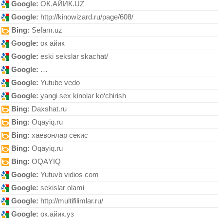
Google:
ОК.АЙИК.UZ
Google:
http://kinowizard.ru/page/608/
Bing:
Sеfаm.uz
Google:
ок айик
Google:
eski sekslar skachat/
Google:
…
Google:
Yutubе vеdo
Google:
yangi sex kinolar ko‘chirish
Bing:
Dаxshаt.ru
Bing:
Oqayiq.ru
Bing:
хаевонлар секис
Bing:
Oqаyiq.ru
Bing:
OQАYІQ
Google:
Yutuvb vidios com
Google:
sekislar olami
Google:
http://multifilimlar.ru/
Google:
ок.айик.уз