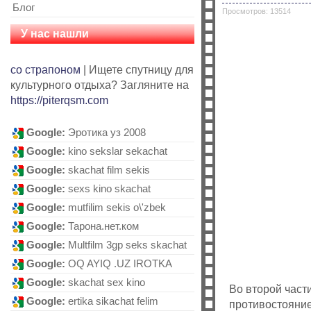
Блог
Просмотров: 13514
У нас нашли
со страпоном
| Ищете спутницу для
культурного отдыха? Загляните на
https://piterqsm.com
Google:
Эротика уз 2008
Google:
kino sekslar sekachat
Google:
skachat film sekis
Google:
sexs kino skachat
Google:
mutfilim sekis o\'zbek
Google:
Тарoна.нет.кoм
Google:
Multfilm 3gp seks skachat
Google:
OQ AYIQ .UZ IROTKA
Google:
skachat sex kino
Во второй части
Google:
ertika sikachat felim
противостояни