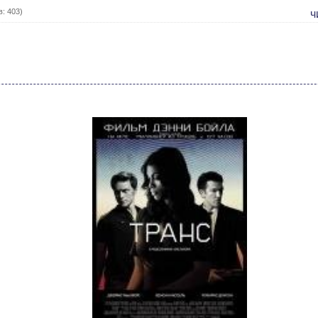
: 403)
ч