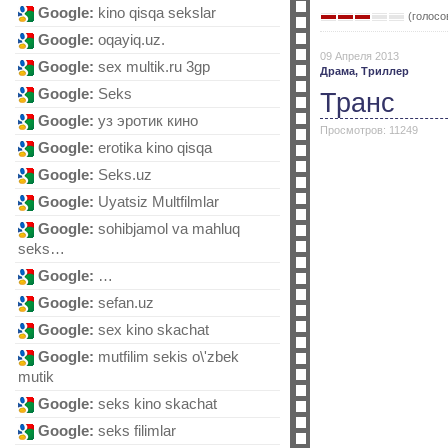
Google:
kino qisqa sekslar
(голосов
Google:
оqаyiq.uz.
09 Апреля 2013
Google:
sex multik.ru 3gp
Драма,
Триллер
Google:
Sеks
Транс
Google:
уз эротик кино
Просмотров: 11249
Google:
erotika kino qisqa
Google:
Sеks.uz
Google:
Uyatsiz Multfilmlar
Google:
sohibjamol va mahluq
seks…
Google:
…
Google:
sefan.uz
Google:
sex kino skachat
Google:
mutfilim sekis o\'zbek
mutik
Google:
seks kino skachat
Google:
seks filimlar