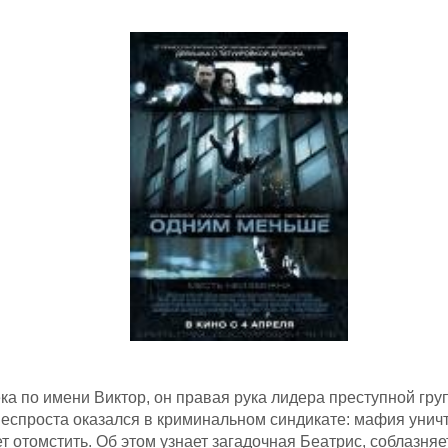
ка по имени Виктор, он правая рука лидера преступной гру
неспроста оказался в криминальном синдикате: мафия унич
т отомстить. Об этом узнает загадочная Беатрис, соблазняет