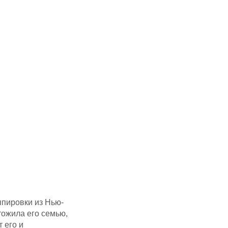
ппировки из Нью-
тожила его семью,
 его и