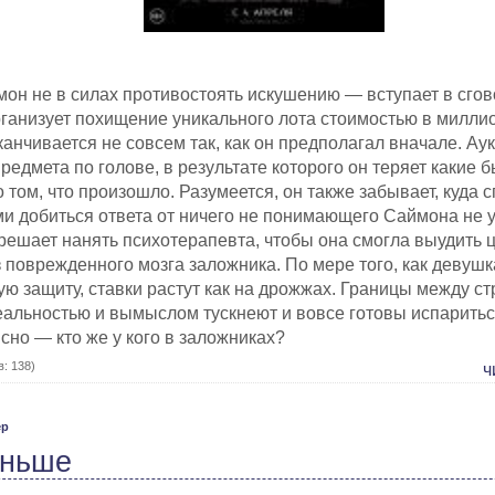
он не в силах противостоять искушению — вступает в сгов
рганизует похищение уникального лота стоимостью в милли
канчивается не совсем так, как он предполагал вначале. А
редмета по голове, в результате которого он теряет какие б
 том, что произошло. Разумеется, он также забывает, куда 
ми добиться ответа от ничего не понимающего Саймона не у
решает нанять психотерапевта, чтобы она смогла выудить 
поврежденного мозга заложника. По мере того, как девушк
ую защиту, ставки растут как на дрожжах. Границы между ст
еальностью и вымыслом тускнеют и вовсе готовы испаритьс
сно — кто же у кого в заложниках?
: 138)
ч
ер
еньше