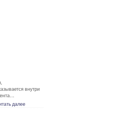
,
казывается внутри
идента…
итать далее