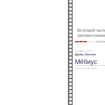
Во второй части
противостояни
(голосов
25 Марта 2013
Драма,
Триллер
Мёбиус
Просмотров: 6844