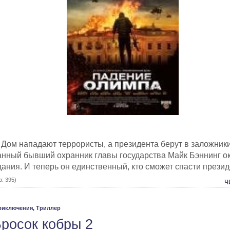
 Дом нападают террористы, а президента берут в заложники
нный бывший охранник главы государства Майк Бэннинг о
дания. И теперь он единственный, кто сможет спасти през
: 395)
ч
риключения,
Триллер
 Бросок кобры 2