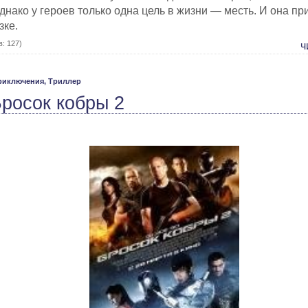
нако у героев только одна цель в жизни — месть. И она при
зке.
: 127)
ч
риключения,
Триллер
 Бросок кобры 2