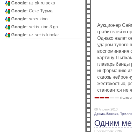
Google:
uz ok ru seks
Google:
Секс Турма
Google:
sexs kino
Аукционер Сайм
Google:
sekis kino 3 gp
грабителей и о
Google:
uz sekis kinolar
Однако налет о
ударом тупого п
воспоминания о
картину. Пытка
главарь банды 
информацию из 
сквозь нейронн
жестокостью, р
становится не я
(голосов
09 Апреля 2013
Драма,
Боевик,
Трилл
Одним м
Просмотров: 7296