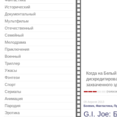
Фантастика
Исторический
Документальный
Мультфильм
Отечественный
Cемейный
Мелодрама
Приключения
Военный
Триллер
Ужасы
Когда на Белый
Фэнтези
дискредитирова
Спорт
захваченного з
Сериалы
(голосов
Анимация
09 Апреля 2013
Пародия
Боевик,
Фантастика,
П
G.I. Joe:
Эротика