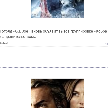
 отряд «G.I. Joe» вновь объявит вызов группировке «Кобра»
е с правительством…
: 201)
ч