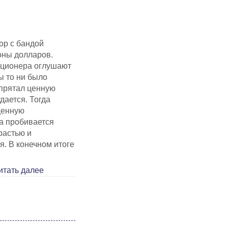
ор с бандой
оны долларов.
укционера оглушают
ы то ни было
спрятал ценную
дается. Тогда
ценную
а пробивается
растью и
я. В конечном итоге
итать далее