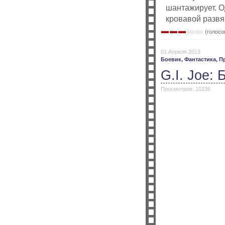
шантажирует. Од
кровавой развя
(голосов
01 Апреля 2013
Боевик,
Фантастика,
П
G.I. Joe:
Просмотров: 10236