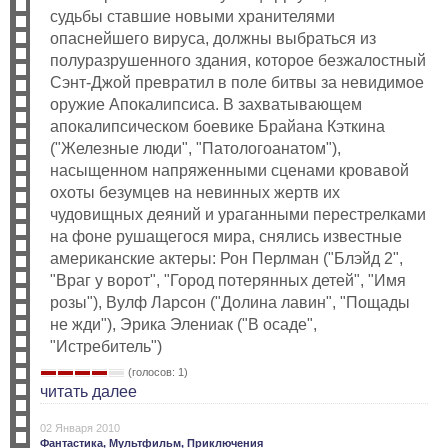
судьбы ставшие новыми хранителями
опаснейшего вируса, должны выбраться из
полуразрушенного здания, которое безжалостный
Сэнт-Джой превратил в поле битвы за невидимое
оружие Апокалипсиса. В захватывающем
апокалипсическом боевике Брайана Кэткина
("Железные люди", "Патологоанатом"),
насыщенном напряженными сценами кровавой
охоты безумцев на невинных жертв их
чудовищных деяний и ураганными перестрелками
на фоне рушащегося мира, снялись известные
американские актеры: Рон Перлман ("Блэйд 2",
"Враг у ворот", "Город потерянных детей", "Имя
розы"), Вулф Ларсон ("Долина лавин", "Пощады
не жди"), Эрика Элениак ("В осаде",
"Истребитель")
(голосов: 1)
читать далее
02 Января 2010
Фантастика,
Мультфильм,
Приключения