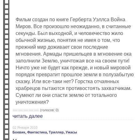
Фильм создан по книге Герберта Уэллса Война
Миров. Все произошло неожиданно, в считанные
секунды. Был выходной, и человечество жило
обычной жизнью, понятия не имея о том, что
прежний мир доживает свои последние
мгновения. Армады пришельцев в мгновение ока
заполнили Землю, уничтожая все на своем пути!
Ничто уже не будет как прежде, и новый мировой
порядок превратит прошлое земли в полузабытую
сказку. Или все-таки нет? Горстка отчаянных
храбрецов пытаются противостоять захватчикам.
Сумеют ли они спасти землю от тотального
уничтожения?
(голосов: 0)
читать далее
02 Января 2010
Боевик,
Фантастика,
Триллер,
Ужасы