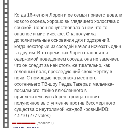
Когда 16-летняя Лорен и ее семья приветствовали
нового соседа, хорошо выглядящего холостяка с
собакой, Лорен почувствовала в нем что-то
опасное и мистическое. Она получила
дополнительные основания для подозрений,
когда некоторые из соседей начали исчезать один
за другим. В то время как Лорен становится
одержимой поведением соседа, она не замечает,
что он следит за ней столь же тщательно, как
голодный волк, преследующий свою жертву в
ночи. С помощью персонажа местного
охотничьего ТВ-шоу Редда Такера и мальчика-
посыльного, тайно влюбленного в
привлекательную Лорен, троицаготовит
полуночное выступление против бессмертного
существа с неутолимой жаждой крови.IMDB:
4.5/10 (277 votes)
(голосов: 1)