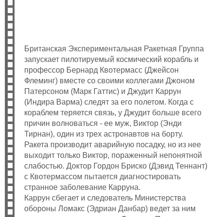
Британская Экспериментальная Ракетная Группа
запускает пилотируемый космический корабль и
профессор Бернард Квотермасс (Джейсон
Флеминг) вместе со своими коллегами Джоном
Патерсоном (Марк Гаттис) и Джудит Каррун
(Индира Варма) следят за его полетом. Когда с
кораблем теряется связь, у Джудит больше всего
причин волноваться - ее муж, Виктор (Энди
Тирнан), один из трех астронавтов на борту.
Ракета производит аварийную посадку, но из нее
выходит только Виктор, пораженный непонятной
слабостью. Доктор Гордон Бриско (Дэвид Теннант)
с Квотермассом пытается диагностировать
странное заболевание Карруна.
Каррун сбегает и следователь Министерства
обороны Ломакс (Эдриан Данбар) ведет за ним