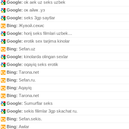
Google:
ok aek uz seks uzbek
Google:
ок айик .уз
Google:
seks 3gp saytlar
Bing:
Жувой.секис
Google:
horij seks filmlari uzbek…
Google:
erotik sex tarjima kinolar
Bing:
Sefаn.uz
Google:
kinolarda olingan sexlar
Google:
oqayiq sеks еrotik
Bing:
Tаronа.net
Bing:
Sеfаn.ru.
Bing:
Aqayiq
Bing:
Tаronа.nеt
Google:
Sumurflar seks
Google:
sekis filimlar 3gp skachat ru.
Bing:
Sefan.sekis.
Bing:
Амlаr