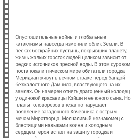
Опустошительные войны и глобальные
катаклизмы навсегда изменили облик Земли. В
песках бескрайних пустынь, покрывших планету,
жизнь жалких горсток людей целиком зависит от
редких источников пресной воды. В этом суровом
постапокалиптическом мире обитатели городка
Меридиан живут в вечном страхе перед бандой
безжалостного Дамнила, властвующего на их
землях. Он намерен отнять драгоценный колодец
у одинокой красавицы Кэйши и ее юного сына. Но
планы головорезов внезапно нарушает
появление загадочного Кочевника с острым
мечом Миротворца. Молчаливый незнакомец с
блестящими навыками воина и холодным
сердцем героя встает на защиту городка и