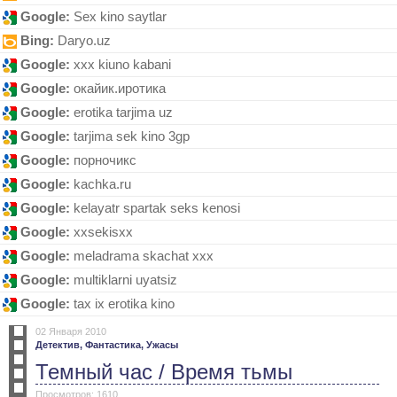
Google:
Sex kino saytlar
Bing:
Dаryo.uz
Google:
xxx kiuno kabani
Google:
окайик.иротика
Google:
erotika tarjima uz
Google:
tarjima sek kino 3gp
Google:
порночикс
Google:
kасhkа.ru
Google:
kelayatr spartak seks kenosi
Google:
xxsekisxx
Google:
meladrama skachat xxx
Google:
multiklarni uyatsiz
Google:
tax ix erotika kino
02 Января 2010
Детектив,
Фантастика,
Ужасы
Темный час / Время тьмы
Просмотров: 1610