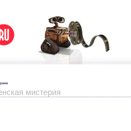
рама
енская мистерия