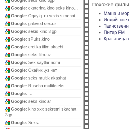
Google:
seks kino 3gp
Похожие филь
Google:
ekaterina kino seks kino…
Маша и мо
Google:
Oqayiq .ru sexis skachat
Индийское 
Google:
galevod sex.uz
Таинственн
Google:
sekis kino 3 gp
Питер FM
Красавица 
Google:
sРµks.kino
Google:
erotika filim skachi
Google:
sеks film.uz
Google:
Sex saytlar nomi
Google:
Окайик .уз нет
Google:
seks multik akashat
Google:
Ruscha multikseks
Google:
…
Google:
seks kinolar
Google:
kino xxx sekretni skachat
3gp
Google:
Sеks.