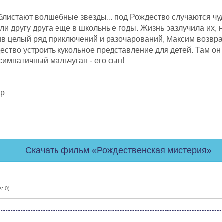
блистают волшебные звезды... под Рождество случаются чу
и другу друга еще в школьные годы. Жизнь разлучила их, 
в целый ряд приключений и разочарований, Максим возвра
ество устроить кукольное представление для детей. Там он 
симпатичный мальчуган - его сын!
p
Скачать фильм «Рождественская мистерия»
: 0)