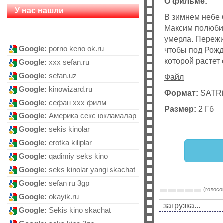
О фильме:
У нас нашли
В зимнем небе 
Максим полюбил
умерла. Пережи
Google:
porno keno ok.ru
чтобы под Рожд
которой растет 
Google:
xxx sefan.ru
Google:
sefan.uz
Файл
Google:
kinowizard.ru
Формат:
SATRi
Google:
сефан ххх филм
Размер:
2 Гб
Google:
Америка секс юкламалар
Google:
sekis kinolar
Google:
erotka kiliplar
Google:
qadimiy seks kino
Google:
seks kinolar yangi skachat
Google:
sefan ru 3gp
(голосов
Google:
okayik.ru
загрузка...
Google:
Sekis kino skachat