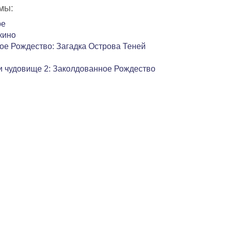
мы:
ре
кино
ое Рождество: Загадка Острова Теней
и чудовище 2: Заколдованное Рождество