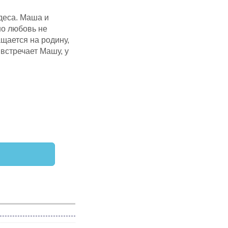
деса. Маша и
но любовь не
щается на родину,
встречает Машу, у