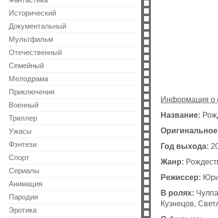
Фантастика
Исторический
Документальный
Мультфильм
Отечественный
Cемейный
Мелодрама
Приключения
Информация о
Военный
Название:
Рожд
Триллер
Оригинальное
Ужасы
Фэнтези
Год выхода:
2
Спорт
Жанр:
Рождест
Сериалы
Режиссер:
Юрий
Анимация
В ролях:
Чулпа
Пародия
Кузнецов, Свет
Эротика