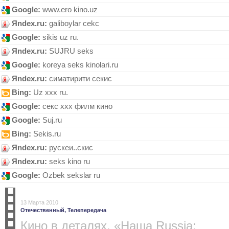
Google:
www.ero kino.uz
Яndex.ru:
galiboylar cekc
Google:
sikis uz ru.
Яndex.ru:
SUJRU seks
Google:
koreya seks kinolari.ru
Яndex.ru:
симатирити секис
Bing:
Uz xxx ru.
Google:
секс ххх филм кино
Google:
Suj.ru
Bing:
Sеkіs.ru
Яndex.ru:
рускеи..скис
Яndex.ru:
seks kino ru
Google:
Ozbek sekslar ru
13 Марта 2010
Отечественный,
Телепередача
Кино в деталях. «Наша Russia: