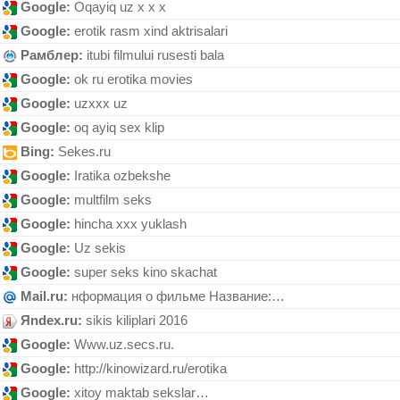
Google:
Оqауiq uz х х х
Google:
erotik rasm xind aktrisalari
Рамблер:
itubi filmului rusesti bala
Google:
ok ru erotika movies
Google:
uzxxx uz
Google:
oq аyiq sеx klip
Bing:
Sеkеs.ru
Google:
Iratika ozbekshe
Google:
multfilm seks
Google:
hincha xxx yuklash
Google:
Uz sekis
Google:
super seks kino skachat
Mail.ru:
нформация о фильме Название:…
Яndex.ru:
sikis kiliplari 2016
Google:
Www.uz.sесs.ru.
Google:
http://kinowizard.ru/erotika
Google:
xitoy maktab sekslar…