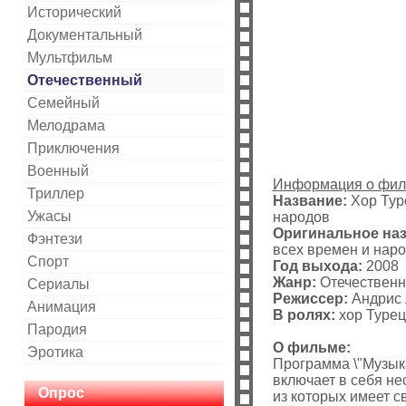
Исторический
Документальный
Мультфильм
Отечественный
Cемейный
Мелодрама
Приключения
Военный
Информация о фил
Триллер
Название:
Хор Туре
Ужасы
народов
Оригинальное наз
Фэнтези
всех времен и нар
Спорт
Год выхода:
2008
Жанр:
Отечествен
Сериалы
Режиссер:
Андрис 
Анимация
В ролях:
хор Турец
Пародия
О фильме:
Эротика
Программа \"Музыка
включает в себя не
Опрос
из которых имеет 