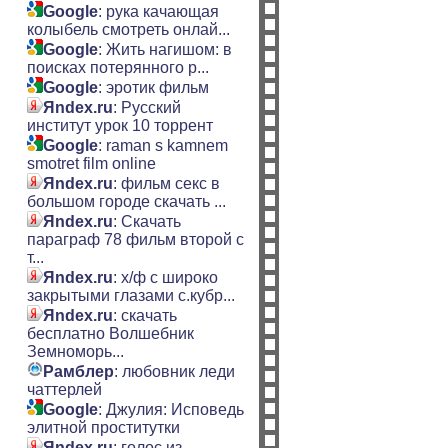
Google
: рука качающая
колыбель смотреть онлай...
Google
: Жить нагишом: в
поисках потерянного р...
Google
: эротик фильм
Яndex.ru
: Русский
институт урок 10 торрент
Google
: raman s kamnem
smotret film online
Яndex.ru
: фильм секс в
большом городе скачать ...
Яndex.ru
: Скачать
параграф 78 фильм второй с
т...
Яndex.ru
: х/ф с широко
закрытыми глазами с.кубр...
Яndex.ru
: скачать
бесплатно Волшебник
Земноморь...
Рамблер
: любовник леди
чаттерлей
Google
: Джулия: Исповедь
элитной проститутки
Яndex.ru
: голос из