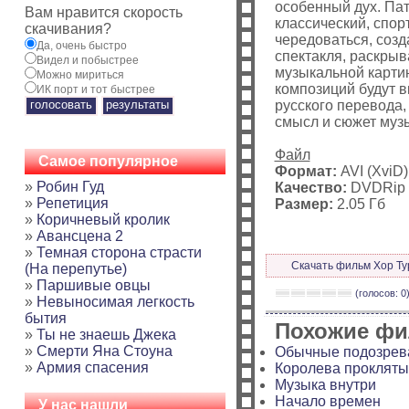
особенный дух. Пат
Вам нравится скорость
классический, спор
скачивания?
чередоваться, соз
Да, очень быстро
спектакля, раскры
Видел и побыстрее
музыкальной карти
Можно мириться
композиций будут 
ИК порт и тот быстрее
русского перевода,
смысл и сюжет муз
Файл
Самое популярное
Формат:
AVI (XviD)
»
Робин Гуд
Качество:
DVDRip
»
Репетиция
Размер:
2.05 Гб
»
Коричневый кролик
»
Авансцена 2
»
Темная сторона страсти
Скачать фильм Хор Ту
(На перепутье)
»
Паршивые овцы
(голосов: 0
»
Невыносимая легкость
бытия
Похожие ф
»
Ты не знаешь Джека
»
Смерти Яна Стоуна
Обычные подозре
»
Армия спасения
Королева прокляты
Музыка внутри
Начало времен
У нас нашли