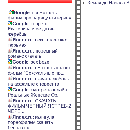
Земля до Начала В
Google
: посмотреть
фильм про царицу екатерину
Google
: торрент
Екатерина и ее дикие
жеребцы
Яndex.ru
: секс в женских
тюрьмах
Яndex.ru
: тюремный
романс скачать
Google
: sex bezpl
Яndex.ru
: смотреть онлайн
фильм "Сексуальные пр...
Яndex.ru
: скачать любовь
на асфальте с торрента
Google
: смотреть онлайн
Реальные Женские Ор...
Яndex.ru
: СКАЧАТЬ
ФИЛЬМ ЧЕРНЫЙ ЯСТРЕБ-2
ЧЕРЕ...
Яndex.ru
: калигула
порнофильм скачать
бесплатно