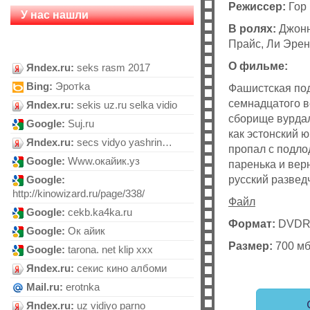
Режиссер:
Гор
У нас нашли
В ролях:
Джонн
Прайс, Ли Эрен
О фильме:
Яndex.ru:
seks rasm 2017
Bing:
Эротkа
Фашистская под
семнадцатого в
Яndex.ru:
sekis uz.ru selka vidio
сборище вурдал
Google:
Suj.ru
как эстонский 
Яndex.ru:
secs vidyo yashrin…
пропал с подло
Google:
Www.oкайик.уз
паренька и вер
русский развед
Google:
http://kinowizard.ru/page/338/
Файл
Google:
cekb.ka4ka.ru
Формат:
DVDR
Google:
Ок айик
Размер:
700 м
Google:
tarona. net klip xxx
Яndex.ru:
секис кино албоми
Mail.ru:
erotnka
Яndex.ru:
uz vidiyo parno