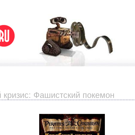
 кризис: Фашистский покемон