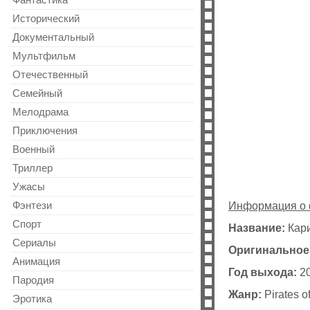
Фантастика
Исторический
Документальный
Мультфильм
Отечественный
Cемейный
Мелодрама
Приключения
Военный
Триллер
Ужасы
Фэнтези
Информация о
Спорт
Название:
Кари
Сериалы
Оригинальное
Анимация
Год выхода:
2
Пародия
Жанр:
Pirates o
Эротика