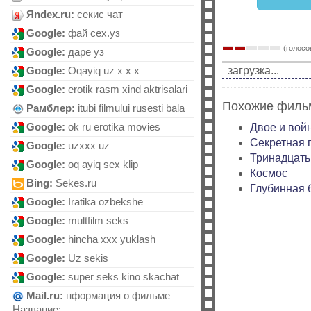
Яndex.ru:
секис чат
Google:
фай сех.уз
(голосов
Google:
даре уз
загрузка...
Google:
Оqауiq uz х х х
Google:
erotik rasm xind aktrisalari
Похожие филь
Рамблер:
itubi filmului rusesti bala
Google:
ok ru erotika movies
Двое и вой
Секретная 
Google:
uzxxx uz
Тринадцать
Google:
oq аyiq sеx klip
Космос
Bing:
Sеkеs.ru
Глубинная 
Google:
Iratika ozbekshe
Google:
multfilm seks
Google:
hincha xxx yuklash
Google:
Uz sekis
Google:
super seks kino skachat
Mail.ru:
нформация о фильме
Название:…