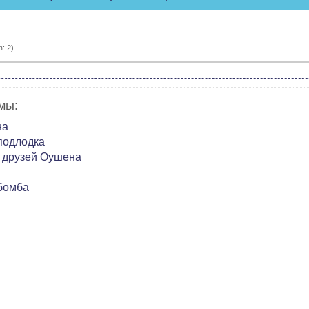
: 2)
мы:
на
подлодка
 друзей Оушена
бомба