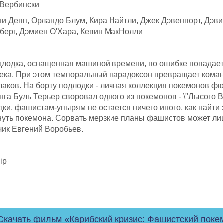
 Вербински
и Депп, Орландо Блум, Кира Найтли, Джек Дэвенпорт, Дэви
берг, Дэмиен О'Хара, Кевин МакНолли
лодка, оснащенная машиной времени, по ошибке попадает
ека. При этом темпоральный парадоксон превращает коман
аков. На борту подлодки - личная коллекция покемонов фю
юнга Буль Терьер своровал одного из покемонов - \"Лысого 
дки, фашистам-упырям не остается ничего иного, как найти
нуть покемона. Сорвать мерзкие планы фашистов может лиш
чик Евгений Воробьев.
ip
б
Скачать фильм «Карибский кризис: Фашистский поке