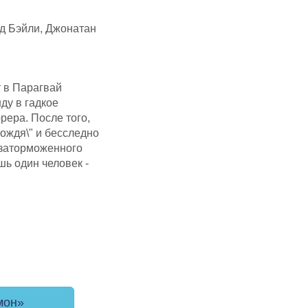
д Бэйли, Джонатан
 в Парагвай
ду в гадкое
рера. После того,
Вождя\" и бесследно
 заторможенного
ь один человек -
мон»