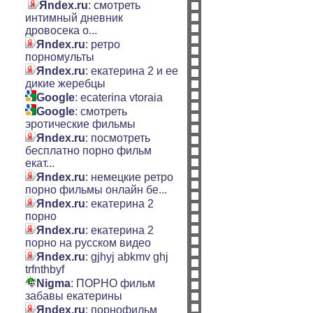
Яndex.ru
: смотреть
интимный дневник
дровосека о...
Яndex.ru
: ретро
порномульты
Яndex.ru
: екатерина 2 и ее
дикие жеребцы
Google
: ecaterina vtoraia
Google
: смотреть
эротические фильмы
Яndex.ru
: посмотреть
бесплатно порно фильм
екат...
Яndex.ru
: немецкие ретро
порно фильмы онлайн бе...
Яndex.ru
: екатерина 2
порно
Яndex.ru
: екатерина 2
порно на русском видео
Яndex.ru
: gjhyj abkmv ghj
trfnthbyf
Nigma
: ПОРНО фильм
забавы екатерины
Яndex.ru
: порнофильм