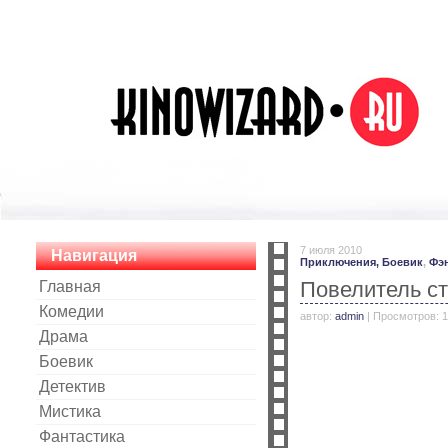
7 июля 2010
Навигация
Приключения,
Боевик
,
Фэ
Повелитель ст
Главная
Комедии
автор:
admin
| Просмотров: 
Драма
Боевик
Детектив
Мистика
Фантастика