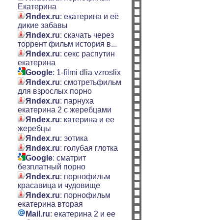
Екатерина
Яndex.ru
: екатерина и её
дикие забавы
Яndex.ru
: скачать через
торрент фильм история в...
Яndex.ru
: секс распутин
екатерина
Google
: 1-filmi dlia vzroslix
Яndex.ru
: смотретьфильм
для взрослых порно
Яndex.ru
: парнуха
екатерина 2 с жеребцами
Яndex.ru
: катерина и ее
жеребцы
Яndex.ru
: эотика
Яndex.ru
: голубая глотка
Google
: cматрит
безплатный порно
Яndex.ru
: порнофильм
красавица и чудовище
Яndex.ru
: порнофильм
екатерина вторая
Mail.ru
: екатерина 2 и ее