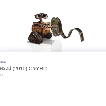
нтези
ихий (2010) CamRip
152