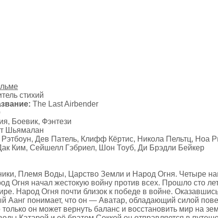
ильме
тель стихий
звание:
The Last Airbender
0
я, Боевик, Фэнтези
т Шьямалан
Рэтбоун, Дев Патель, Клифф Кёртис, Никола Пельтц, Ноа Р
Дак Ким, Сейшелл Гэбриел, Шон Тоуб, Ди Брэдли Бейкер
ики, Племя Воды, Царство Земли и Народ Огня. Четыре н
род Огня начал жестокую войну против всех. Прошло сто ле
ире. Народ Огня почти близок к победе в войне. Оказавшис
ый Аанг понимает, что он — Аватар, обладающий силой пов
то только он может вернуть баланс и восстановить мир на зе
воды Катарой и её братом Соккой он отправляется в путеше