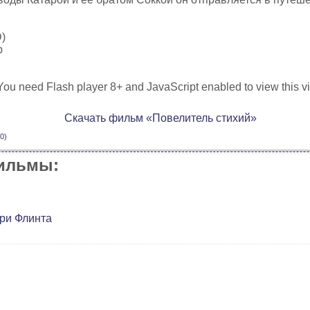
D)
p
You need Flash player 8+ and JavaScript enabled to view this v
Скачать фильм «Повелитель стихий»
0)
ильмы:
ри Флинта