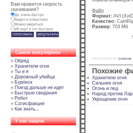
Вам нравится скорость
скачивания?
Файл
Да, очень быстро
Формат:
AVI (Xvi
Видел и побыстрее
Качество:
CamRi
Можно мириться
Размер:
703 Мб
ИК порт и тот быстрее
Самое популярное
(голосов: 
»
Обряд
»
Хранители огня
Похожие ф
»
Ты и я
»
Дорожный убийца
Хранители огня
»
Бурлеск
Сильнее огня
»
Поезд дальше не идет
Огонь и лед
»
Быстрые свидания
Народ против Лар
»
Робот
Укрощение огня
»
Сатисфакция
»
Как знать...
У нас нашли