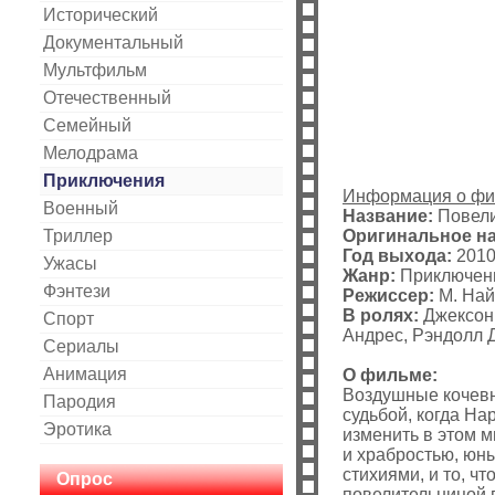
Исторический
Документальный
Мультфильм
Отечественный
Cемейный
Мелодрама
Приключения
Информация о ф
Военный
Название:
Повели
Триллер
Оригинальное на
Год выхода:
201
Ужасы
Жанр:
Приключени
Фэнтези
Режиссер:
М. Най
В ролях:
Джексон 
Спорт
Андрес, Рэндолл 
Сериалы
Анимация
О фильме:
Воздушные кочевн
Пародия
судьбой, когда На
Эротика
изменить в этом м
и храбростью, юн
стихиями, и то, ч
Опрос
повелительницой 