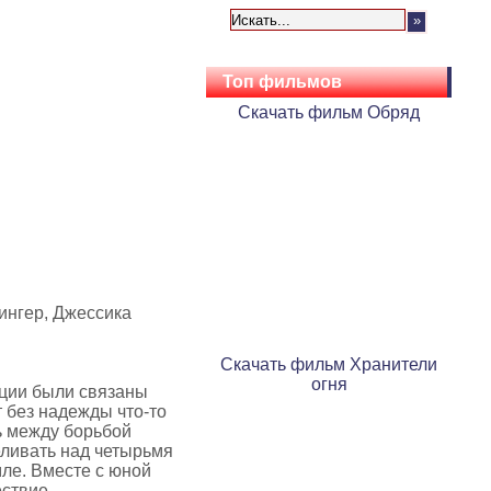
Топ фильмов
Скачать фильм Обряд
ингер, Джессика
Скачать фильм Хранители
огня
ации были связаны
т без надежды что-то
ь между борьбой
еливать над четырьмя
мле. Вместе с юной
ствие.